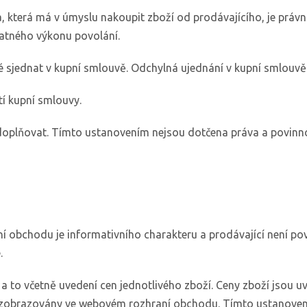
která má v úmyslu nakoupit zboží od prodávajícího, je právni
tatného výkonu povolání.
sjednat v kupní smlouvě. Odchylná ujednání v kupní smlouvě
í kupní smlouvy.
oplňovat. Tímto ustanovením nejsou dotčena práva a povinnos
obchodu je informativního charakteru a prodávající není pov
.
to včetně uvedení cen jednotlivého zboží. Ceny zboží jsou uv
sou zobrazovány ve webovém rozhraní obchodu. Tímto ustanove