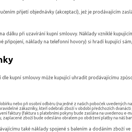
čením přijetí objednávky (akceptací), jež je prodávajícím zas
a dálku při uzavírání kupní smlouvy. Náklady vzniklé kupující
 připojení, náklady na telefonní hovory) si hradí kupující sám,
nky
í dle kupní smlouvy může kupující uhradit prodávajícímu z
na dobírku nebo při osobní odběru (na jedné z našich poboček uvedených 
videlné zákazníky, kteří odebrali zboží v období předchozích dvanácti 
avení faktury (faktura s platebními pokyny bude zaslána na uvedenou e-m
ny, zaplacené zboží bude odesláno obratem po obdržení platby na náš ban
ávajícímu také náklady spojené s balením a dodáním zboží ve s