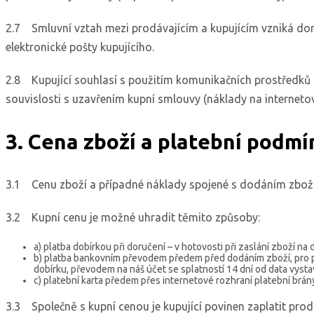
2.7 Smluvní vztah mezi prodávajícím a kupujícím vzniká doru
elektronické pošty kupujícího.
2.8 Kupující souhlasí s použitím komunikačních prostředků n
souvislosti s uzavřením kupní smlouvy (náklady na internetové
3. Cena zboží a platební podmí
3.1 Cenu zboží a případné náklady spojené s dodáním zbož
3.2 Kupní cenu je možné uhradit těmito způsoby:
a) platba dobírkou při doručení – v hotovosti při zaslání zboží 
b) platba bankovním převodem předem před dodáním zboží, pro pra
dobírku, převodem na náš účet se splatností 14 dní od data vyst
c) platební karta předem přes internetové rozhraní platební brá
3.3 Společně s kupní cenou je kupující povinen zaplatit prod